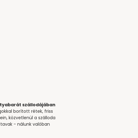
tyabarát szállodájában
kal borított rétek, friss
in, közvetlenül a szálloda
a tavak - nálunk valóban