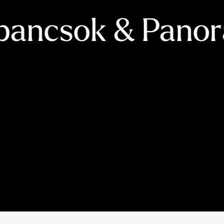
----
pancsok & Pano