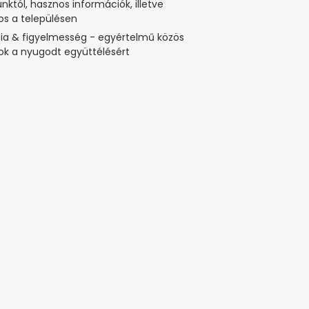
nktól, hasznos információk, illetve
vos a településen
a & figyelmesség - egyértelmű közös
ok a nyugodt együttélésért