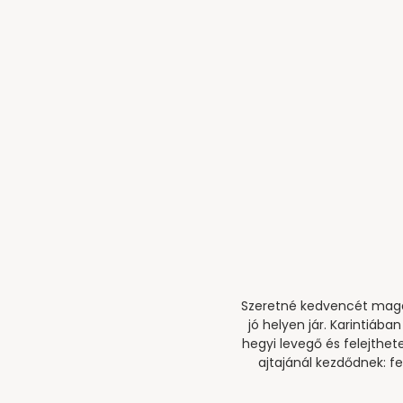
Szeretné kedvencét magáv
jó helyen jár. Karintiáb
hegyi levegő és felejthet
ajtajánál kezdődnek: fe