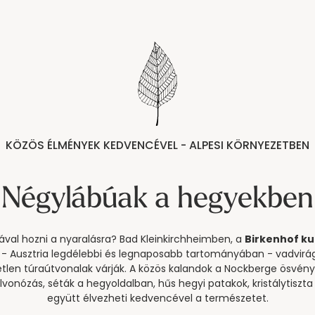
KÖZÖS ÉLMÉNYEK KEDVENCÉVEL - ALPESI KÖRNYEZETBEN
Négylábúak a hegyekben
al hozni a nyaralásra? Bad Kleinkirchheimben, a
Birkenhof ku
an - Ausztria legdélebbi és legnaposabb tartományában - vadvirágok
etlen túraútvonalak várják. A közös kalandok a Nockberge ösvénye
lvonózás, séták a hegyoldalban, hűs hegyi patakok, kristálytiszt
együtt élvezheti kedvencével a természetet.