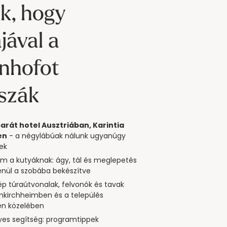
ok, hogy 
jával a 
nhofot 
sszák
arát hotel Ausztriában, Karintia
en
- a négylábúak nálunk ugyanúgy
ek
m a kutyáknak: ágy, tál és meglepetés
enül a szobába bekészítve
p túraútvonalak, felvonók és tavak
inkirchheimben és a település
en közelében
es segítség: programtippek