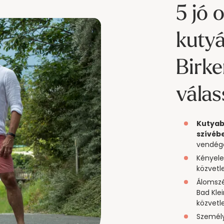
5 jó 
kutyá
Birke
vála
Kutyab
szívéb
vendég
Kényele
közvetl
Álomszé
Bad Kle
közvetl
Személy