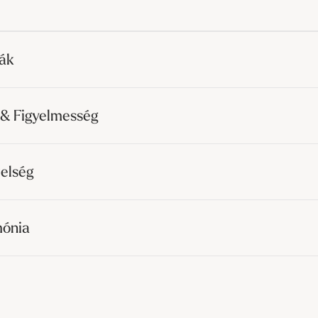
rák
 & Figyelmesség
elség
mónia