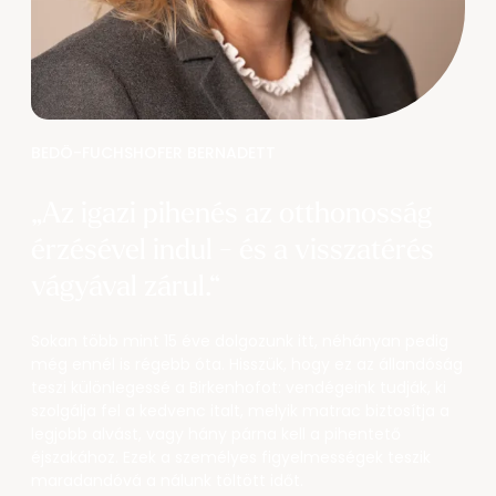
BEDÖ-FUCHSHOFER BERNADETT
„Az igazi pihenés az otthonosság 
érzésével indul - és a visszatérés 
vágyával zárul.“
Sokan több mint 15 éve dolgozunk itt, néhányan pedig
még ennél is régebb óta. Hisszük, hogy ez az állandóság
teszi különlegessé a Birkenhofot: vendégeink tudják, ki
szolgálja fel a kedvenc italt, melyik matrac biztosítja a
legjobb alvást, vagy hány párna kell a pihentető
éjszakához. Ezek a személyes figyelmességek teszik
maradandóvá a nálunk töltött időt.