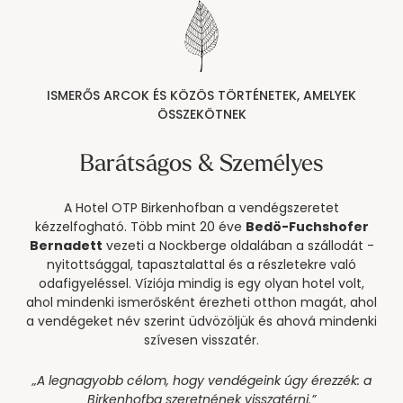
----
ISMERŐS ARCOK ÉS KÖZÖS TÖRTÉNETEK, AMELYEK
ÖSSZEKÖTNEK
----
Barátságos & Személyes
A Hotel OTP Birkenhofban a vendégszeretet
kézzelfogható. Több mint 20 éve
Bedö-Fuchshofer
Bernadett
vezeti a Nockberge oldalában a szállodát -
nyitottsággal, tapasztalattal és a részletekre való
odafigyeléssel. Víziója mindig is egy olyan hotel volt,
ahol mindenki ismerősként érezheti otthon magát, ahol
a vendégeket név szerint üdvözöljük és ahová mindenki
szívesen visszatér.
„A legnagyobb célom, hogy vendégeink úgy érezzék: a
Birkenhofba szeretnének visszatérni.”