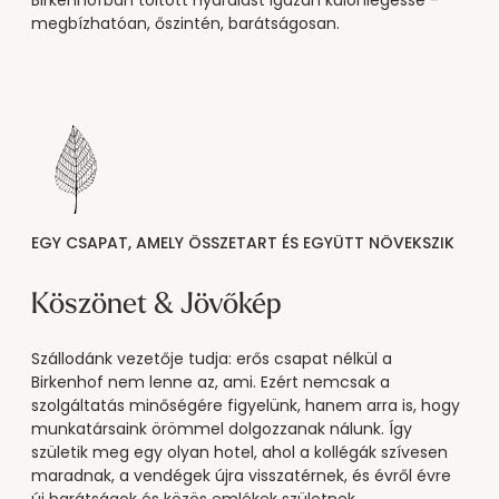
Birkenhofban töltött nyaralást igazán különlegessé -
megbízhatóan, őszintén, barátságosan.
EGY CSAPAT, AMELY ÖSSZETART ÉS EGYÜTT NÖVEKSZIK
Köszönet & Jövőkép
Szállodánk vezetője tudja: erős csapat nélkül a
Birkenhof nem lenne az, ami. Ezért nemcsak a
szolgáltatás minőségére figyelünk, hanem arra is, hogy
munkatársaink örömmel dolgozzanak nálunk. Így
születik meg egy olyan hotel, ahol a kollégák szívesen
maradnak, a vendégek újra visszatérnek, és évről évre