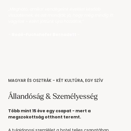
„Megható, amikor vendégeink évekkel később
visszatérnek, és azt mondják: jó, hogy még mindig itt
vagytok - ezért jöttünk újra hozzátok.”
-
Bedö-Fuchshofer Bernadett
-
MAGYAR ÉS OSZTRÁK - KÉT KULTÚRA, EGY SZÍV
Állandóság & Személyesség
Több mint 15 éve egy csapat - mert a
megszokottság otthont teremt.
A tulajdonosi szemlélet a hotel teljes csapatában