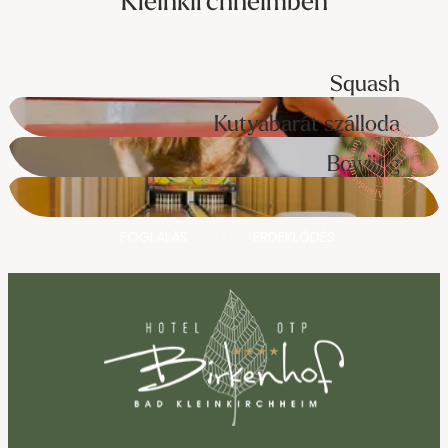
Kleinkirchheimben
Squash
Kutyabarát szálloda
Bowling
FOGLALÁS
ÉRDEKLŐDÉS