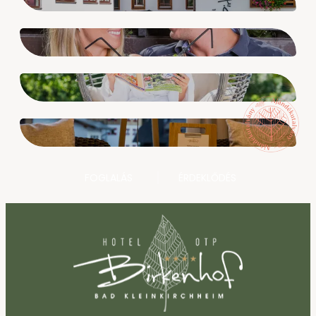
--
Hírlevél
Törzsvendégprogram
GYIK (Általános szállodai
információk)
FOGLALÁS
ÉRDEKLŐDÉS