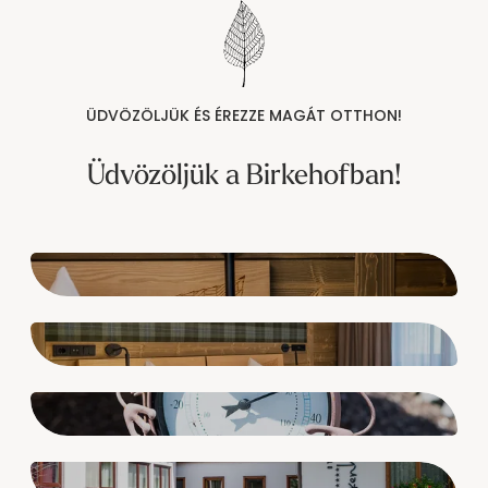
----
ÜDVÖZÖLJÜK ÉS ÉREZZE MAGÁT OTTHON!
----
Üdvözöljük a Birkehofban!
Ajánlatkérés
Árkalkuláció
Ajándékutalvány
Kapcsolat