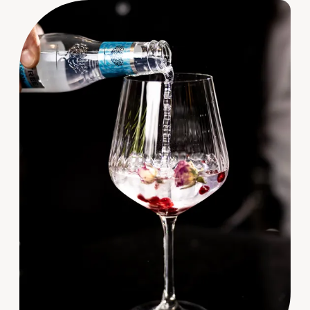
----
----