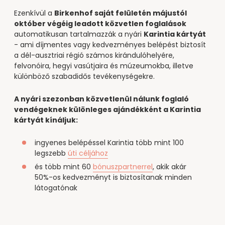
Ezenkívül a
Birkenhof saját felületén májustól
október végéig leadott közvetlen foglalások
automatikusan tartalmazzák a nyári
Karintia kártyát
- ami díjmentes vagy kedvezményes belépést biztosít
a dél-ausztriai régió számos kirándulóhelyére,
felvonóira, hegyi vasútjaira és múzeumokba, illetve
különböző szabadidős tevékenységekre.
A nyári szezonban közvetlenül nálunk foglaló
vendégeknek különleges ajándékként a Karintia
kártyát kínáljuk:
ingyenes belépéssel Karintia több mint 100
legszebb
úti céljához
és több mint 60
bónuszpartnerrel
, akik akár
50%-os kedvezményt is biztosítanak minden
látogatónak