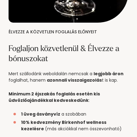
--
ÉLVEZZE A KÖZVETLEN FOGLALÁS ELŐNYEIT
Foglaljon közvetlenül & Élvezze a 
bónuszokat
Mert szállodánk weboldalán nemcsak a
legjobb áron
foglalhat, hanem
azonnali visszaigazolás
t is kap.
Minimum 2 éjszakás foglalás esetén kis
üdvözlőajándékkal kedveskedünk
:
1 üveg ásványvíz
a szobában
10% kedvezmény Birkenhof wellness
kezelésre
(más akciókkal nem összevonható)