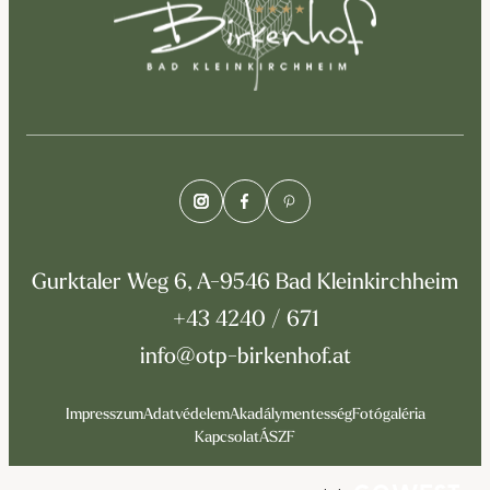
Gurktaler Weg 6, A-9546 Bad Kleinkirchheim
+43 4240 / 671
info@otp-birkenhof.at
Impresszum
Adatvédelem
Akadálymentesség
Fotógaléria
Kapcsolat
ÁSZF