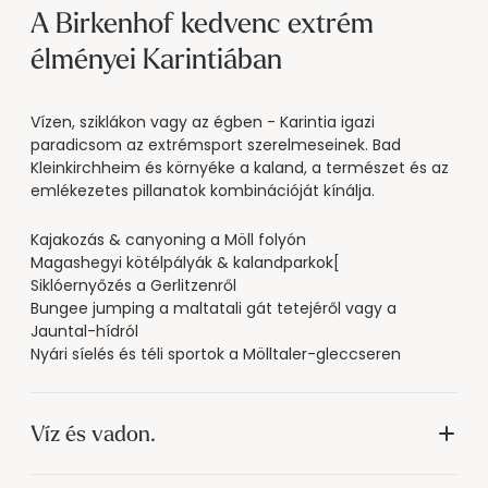
A Birkenhof kedvenc extrém
élményei Karintiában
Vízen, sziklákon vagy az égben - Karintia igazi
paradicsom az extrémsport szerelmeseinek. Bad
Kleinkirchheim és környéke a kaland, a természet és az
emlékezetes pillanatok kombinációját kínálja.
Kajakozás & canyoning a Möll folyón
Magashegyi kötélpályák & kalandparkok[
Siklóernyőzés a Gerlitzenről
Bungee jumping a maltatali gát tetejéről vagy a
Jauntal-hídról
Nyári síelés és téli sportok a Mölltaler-gleccseren
Víz és vadon.