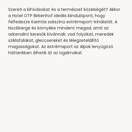
----
Szereti a kihívásokat és a természet közelségét? Akkor
a Hotel OTP Birkenhof ideális kiindulópont, hogy
felfedezze Karintia sokszínű extrémsport-kínálatát. A
Nockberge és környéke mindent megad, amit az
adrenalint keresők kívánnak: vad folyókat, meredek
sziklafalakat, gleccsereket és lélegzetelállító
magasságokat. Az extrémsport az Alpok lenyűgöző
hátterében élhetik át az izgalmakat.