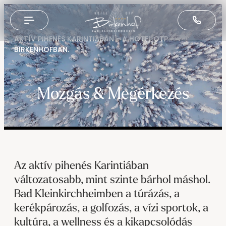
----
AKTÍV PIHENÉS KARINTIÁBAN - A HOTEL OTP
BIRKENHOFBAN.
Ugrás a fő tartalomra
Ugrás a menü navigációhoz
Ugrás a lábléchez
AK + 3
AK + 1
AK + 2
Mozgás & Megérkezés
Az aktív pihenés Karintiában
változatosabb, mint szinte bárhol máshol.
Bad Kleinkirchheimben a túrázás, a
kerékpározás, a golfozás, a vízi sportok, a
kultúra, a wellness és a kikapcsolódás