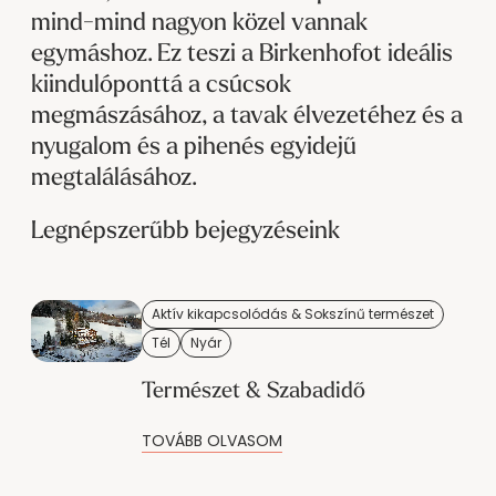
----
mind-mind nagyon közel vannak
egymáshoz. Ez teszi a Birkenhofot ideális
kiindulóponttá a csúcsok
megmászásához, a tavak élvezetéhez és a
nyugalom és a pihenés egyidejű
----
megtalálásához.
Legnépszerűbb bejegyzéseink
Aktív kikapcsolódás & Sokszínű természet
Tél
Nyár
Természet & Szabadidő
TOVÁBB OLVASOM