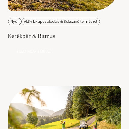
Nyár
Aktív kikapcsolódás & Sokszínű természet
Kerékpár & Ritmus
TUDJ MEG TÖBBET