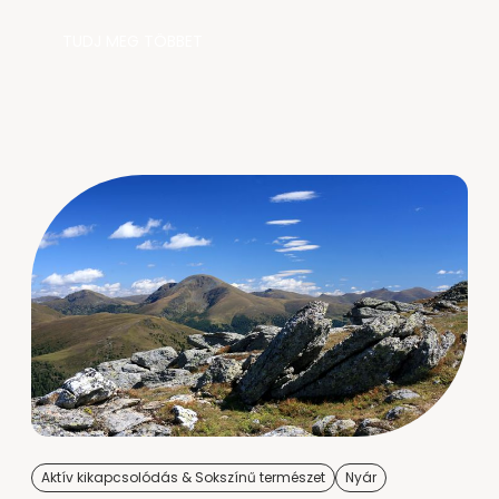
TUDJ MEG TÖBBET
Aktív kikapcsolódás & Sokszínű természet
Nyár