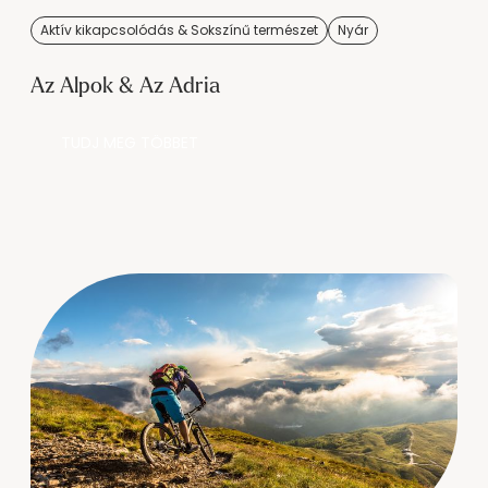
Aktív kikapcsolódás & Sokszínű természet
Nyár
Az Alpok & Az Adria
TUDJ MEG TÖBBET