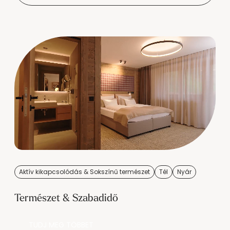
----
----
Aktív kikapcsolódás & Sokszínű természet
Tél
Nyár
Természet & Szabadidő
TUDJ MEG TÖBBET