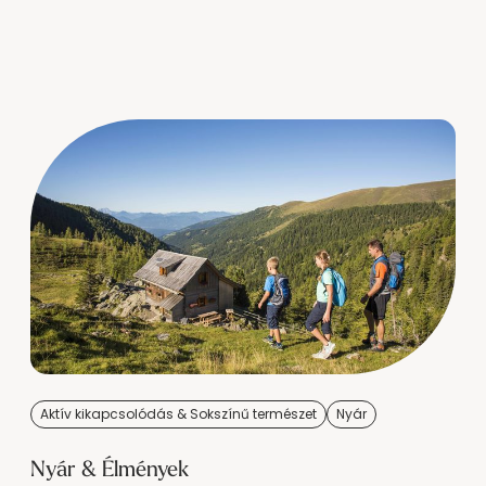
--
Aktív kikapcsolódás & Sokszínű természet
Nyár
Nyár & Élmények