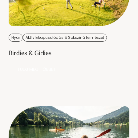
Nyár
Aktív kikapcsolódás & Sokszínű természet
Birdies & Girlies
TUDJ MEG TÖBBET