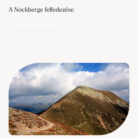
A Nockberge felfedezése
TUDJ MEG TÖBBET