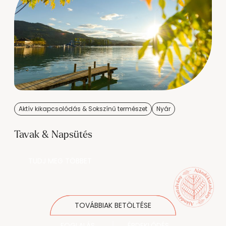
Aktív kikapcsolódás & Sokszínű természet
Nyár
Tavak & Napsütés
TUDJ MEG TÖBBET
TOVÁBBIAK BETÖLTÉSE
FOGLALÁS
ÉRDEKLŐDÉS