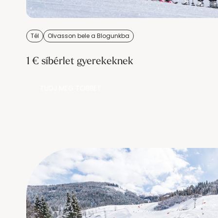
Tél
Olvasson bele a Blogunkba
1 € síbérlet gyerekeknek
TUDJ MEG TÖBBET