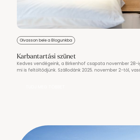
Olvasson bele a Blogunkba
Karbantartási szünet
Kedves vendégeink, a Birkenhof csapata november 28-ig
mi is feltöltődjünk. Szállodánk 2025. november 2-tól, va
november 28-ig, péntekig zárva tart.
TUDJ MEG TÖBBET