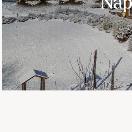
----
Nap