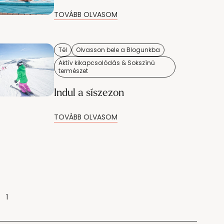
TOVÁBB OLVASOM
Tél
Olvasson bele a Blogunkba
Aktív kikapcsolódás & Sokszínű
természet
Indul a síszezon
TOVÁBB OLVASOM
1