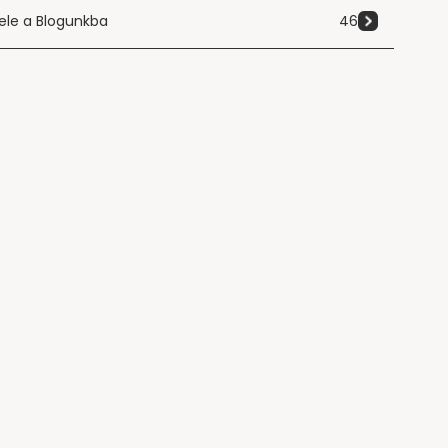
ele a Blogunkba
46