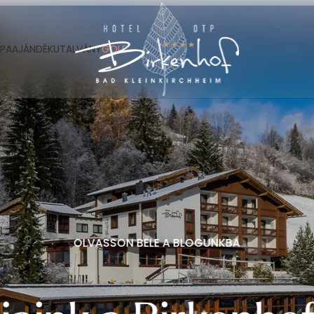
----
SPA
AJÁNDÉKUTALVÁNY
GOLF
OLVASSON BELE A BLOGUNKBA