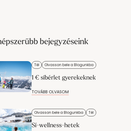
népszerűbb bejegyzéseink
Tél
Olvasson bele a Blogunkba
1 € síbérlet gyerekeknek
TOVÁBB OLVASOM
Olvasson bele a Blogunkba
Tél
Sí-wellness-hetek