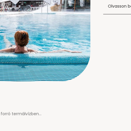
Olvasson b
forró termálvízben...