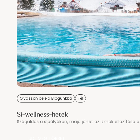
Olvasson bele a Blogunkba
Tél
Sí-wellness-hetek
Száguldás a sípályákon, majd jöhet az izmok ellazítása a 
TUDJ MEG TÖBBET