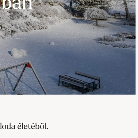
-----
fban
loda életéből.