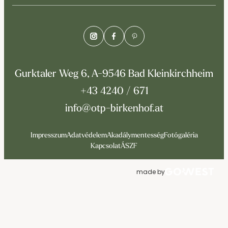
Gurktaler Weg 6, A-9546 Bad Kleinkirchheim
+43 4240 / 671
info@otp-birkenhof.at
Impresszum
Adatvédelem
Akadálymentesség
Fotógaléria
Kapcsolat
ÁSZF
made by