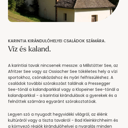
KARINTIA KIRÁNDULÓHELYEI CSALÁDOK SZÁMÁRA.
Víz és kaland.
A karintiai tavak nincsenek messze: a Millstätter See, az
Afritzer See vagy az Ossiacher See tökéletes hely a vízi
sportokhoz, csónakázáshoz és nyári felfrissüléshez. A
családok további szórakozást találnak a Pressegger
See-tónál a kalandparkkal vagy a Klopeiner See-tónál a
kalandparkkal - a karintiai kirándulások a gyerekek és a
felnőttek számára egyaránt szórakoztatóak.
Legyen szó a nyugodt hegyvidéki világról, az élénk
kultúráról vagy a tiszta tavakról - Bad Kleinkirchheim és
a környező régiók kirándulóhelyei a nyaralás minden