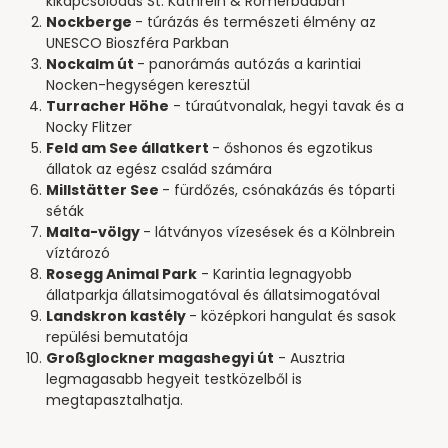
kikapcsolódás St. Kathrein & Römerbadban
Nockberge
- túrázás és természeti élmény az
UNESCO Bioszféra Parkban
Nockalm út
- panorámás autózás a karintiai
Nocken-hegységen keresztül
Turracher Höhe
- túraútvonalak, hegyi tavak és a
Nocky Flitzer
Feld am See állatkert
- őshonos és egzotikus
állatok az egész család számára
Millstätter See
- fürdőzés, csónakázás és tóparti
séták
Malta-völgy
- látványos vízesések és a Kölnbrein
víztározó
Rosegg Animal Park
- Karintia legnagyobb
állatparkja állatsimogatóval és állatsimogatóval
Landskron kastély
- középkori hangulat és sasok
repülési bemutatója
Großglockner magashegyi út
- Ausztria
legmagasabb hegyeit testközelből is
megtapasztalhatja.