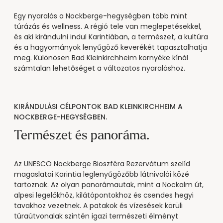
----
Egy nyaralás a Nockberge-hegységben több mint
túrázás és wellness. A régió tele van meglepetésekkel,
és aki kirándulni indul Karintiában, a természet, a kultúra
és a hagyományok lenyűgöző keverékét tapasztalhatja
meg. Különösen Bad Kleinkirchheim környéke kínál
számtalan lehetőséget a változatos nyaraláshoz.
KIRÁNDULÁSI CÉLPONTOK BAD KLEINKIRCHHEIM A
NOCKBERGE-HEGYSÉGBEN.
Természet és panoráma.
Az UNESCO Nockberge Bioszféra Rezervátum szelíd
magaslatai Karintia leglenyűgözőbb látnivalói közé
tartoznak. Az olyan panorámautak, mint a Nockalm út,
alpesi legelőkhöz, kilátópontokhoz és csendes hegyi
tavakhoz vezetnek. A patakok és vízesések körüli
túraútvonalak szintén igazi természeti élményt