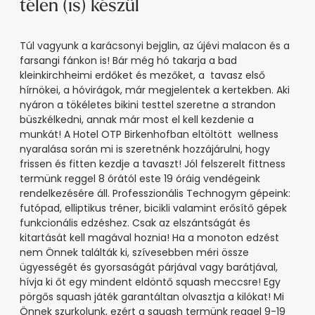
----
télen (is) készül
Túl vagyunk a karácsonyi bejglin, az újévi malacon és a
farsangi fánkon is! Bár még hó takarja a bad
kleinkirchheimi erdőket és mezőket, a tavasz első
hírnökei, a hóvirágok, már megjelentek a kertekben. Aki
nyáron a tökéletes bikini testtel szeretne a strandon
büszkélkedni, annak már most el kell kezdenie a
munkát! A Hotel OTP Birkenhofban eltöltött wellness
nyaralása során mi is szeretnénk hozzájárulni, hogy
frissen és fitten kezdje a tavaszt! Jól felszerelt fittness
termünk reggel 8 órától este 19 óráig vendégeink
rendelkezésére áll. Professzionális Technogym gépeink:
futópad, elliptikus tréner, bicikli valamint erősítő gépek
funkcionális edzéshez. Csak az elszántságát és
kitartását kell magával hoznia! Ha a monoton edzést
nem Önnek találták ki, szívesebben méri össze
ügyességét és gyorsaságát párjával vagy barátjával,
hívja ki őt egy mindent eldöntő squash meccsre! Egy
pörgős squash játék garantáltan olvasztja a kilókat! Mi
Önnek szurkolunk, ezért a squash termünk reggel 9-19