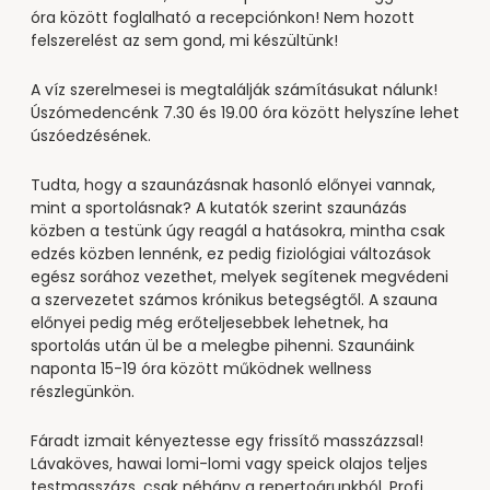
----
óra között foglalható a recepciónkon! Nem hozott
felszerelést az sem gond, mi készültünk!
A víz szerelmesei is megtalálják számításukat nálunk!
Úszómedencénk 7.30 és 19.00 óra között helyszíne lehet
úszóedzésének.
----
Tudta, hogy a szaunázásnak hasonló előnyei vannak,
mint a sportolásnak? A kutatók szerint szaunázás
közben a testünk úgy reagál a hatásokra, mintha csak
edzés közben lennénk, ez pedig fiziológiai változások
egész sorához vezethet, melyek segítenek megvédeni
a szervezetet számos krónikus betegségtől. A szauna
előnyei pedig még erőteljesebbek lehetnek, ha
sportolás után ül be a melegbe pihenni. Szaunáink
naponta 15-19 óra között működnek wellness
részlegünkön.
Fáradt izmait kényeztesse egy frissítő masszázzsal!
Lávaköves, hawai lomi-lomi vagy speick olajos teljes
testmasszázs, csak néhány a repertoárunkból. Profi