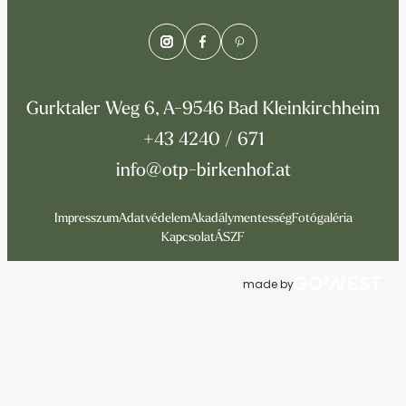
Gurktaler Weg 6, A-9546 Bad Kleinkirchheim
+43 4240 / 671
info@otp-birkenhof.at
Impresszum
Adatvédelem
Akadálymentesség
Fotógaléria
Kapcsolat
ÁSZF
made by