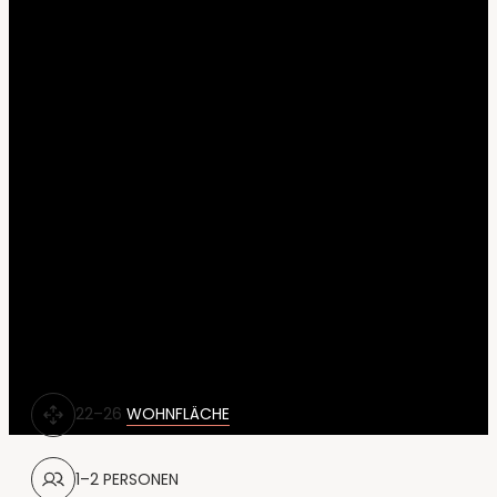
----
22–26
WOHNFLÄCHE
1–2 PERSONEN