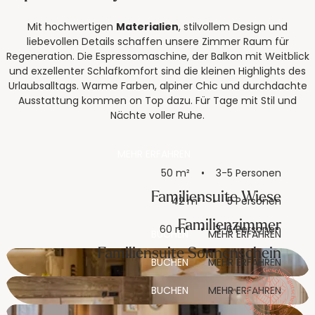
Mit hochwertigen
Materialien
, stilvollem Design und
liebevollen Details schaffen unsere Zimmer Raum für
Regeneration. Die Espressomaschine, der Balkon mit Weitblick
und exzellenter Schlafkomfort sind die kleinen Highlights des
Urlaubsalltags. Warme Farben, alpiner Chic und durchdachte
Ausstattung kommen on Top dazu. Für Tage mit Stil und
Nächte voller Ruhe.
MEHR ERFAHREN
50 m²
3-5 Personen
Familiensuite Wiese
42 m²
5 Personen
Familienzimmer
60 m²
3-6 Personen
BUCHEN
MEHR ERFAHREN
Familiensuite Sonnenschein
BUCHEN
MEHR ERFAHREN
BUCHEN
MEHR ERFAHREN