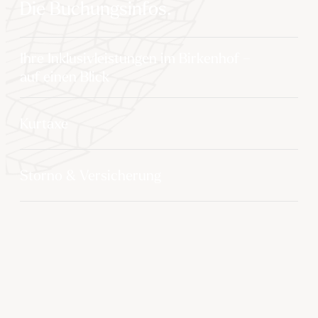
Die Buchungsinfos.
Ihre Inklusivleistungen im Birkenhof –
auf einen Blick
Kurtaxe
Storno & Versicherung