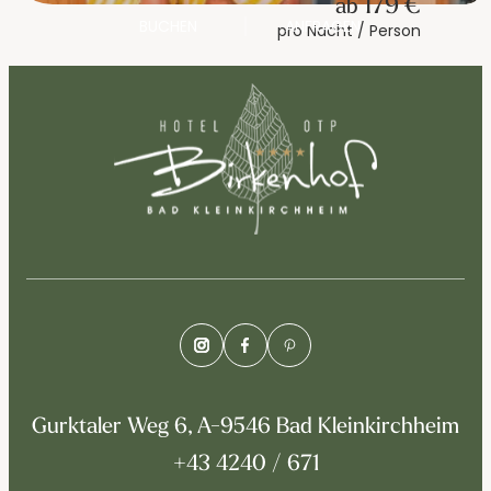
179 €
ab
BUCHEN
ANFRAGEN
pro Nacht / Person
Gurktaler Weg 6, A-9546 Bad Kleinkirchheim
+43 4240 / 671