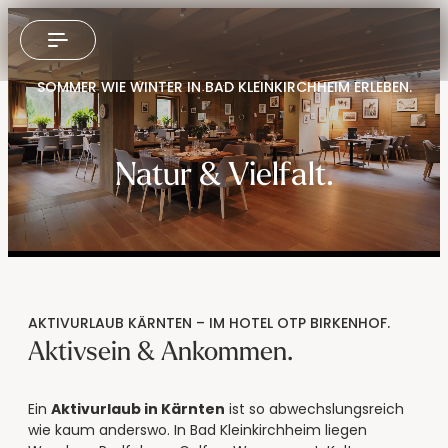
----
SOMMER WIE WINTER IN BAD KLEINKIRCHHEIM ERLEBEN.
Zum Haupt-Inhalt springen
Zur Menü-Navigation springen
Zum Footer springen
AK + 3
AK + 1
AK + 2
Natur & Vielfalt.
AKTIVURLAUB KÄRNTEN – IM HOTEL OTP BIRKENHOF.
Aktivsein & Ankommen.
Ein
Aktivurlaub in Kärnten
ist so abwechslungsreich
wie kaum anderswo. In Bad Kleinkirchheim liegen